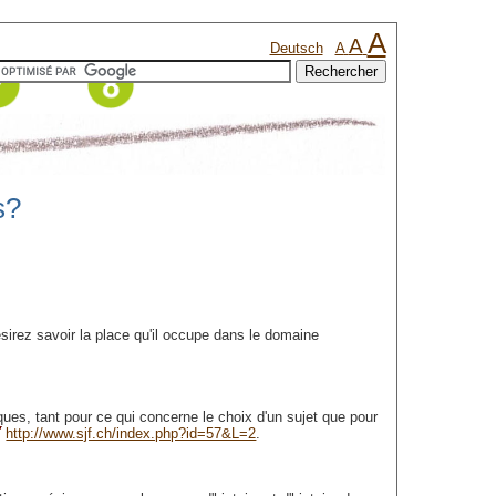
A
A
Deutsch
A
s?
ésirez savoir la place qu'il occupe dans le domaine
ques, tant pour ce qui concerne le choix d'un sujet que pour
http://www.sjf.ch/index.php?id=57&L=2
.