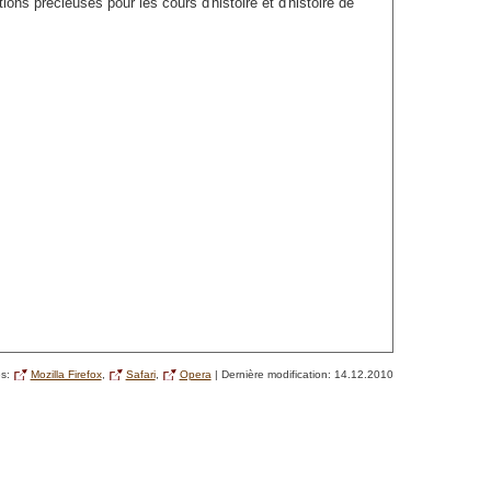
ns précieuses pour les cours d'histoire et d'histoire de
és:
Mozilla Firefox
,
Safari
,
Opera
| Dernière modification: 14.12.2010