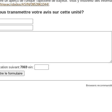
e un aperçu de l'unique Tapisserie de Bayeux. Vous y trouverez des informatio
.fr/exec/obidos/ASIN/0953961044/
.
us transmettre votre avis sur cette unité?
cation suivant:
7069
ein:
Browsers recommand