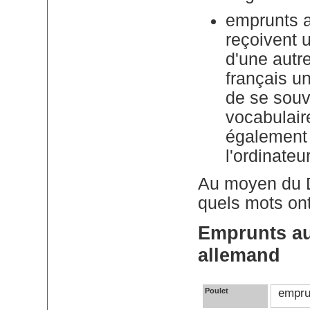
emprunts a
reçoivent 
d'une autr
français un
de se souv
vocabulair
également 
l'ordinate
Au moyen du D
quels mots on
Emprunts au 
allemand
Poulet
empru