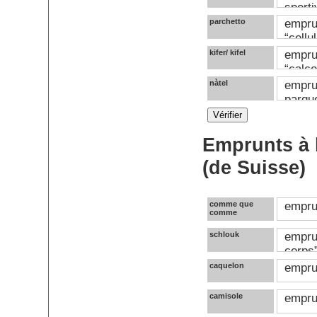
sporti
parchetto
emprun
“cellu
kifer/ kifel
emprun
“calco
nàtel
emprun
parqu
Emprunts à l
(de Suisse)
comme que
emprun
comme
schlouk
emprun
corps
caquelon
emprun
camisole
emprun