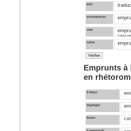
witz
traduc
schmarotzer
emprun
ciao
empru
“dérob
catse
emprun
Emprunts à l'
en rhétoro
il detur
emp
impiegar
emp
lectur
con
il menaschi