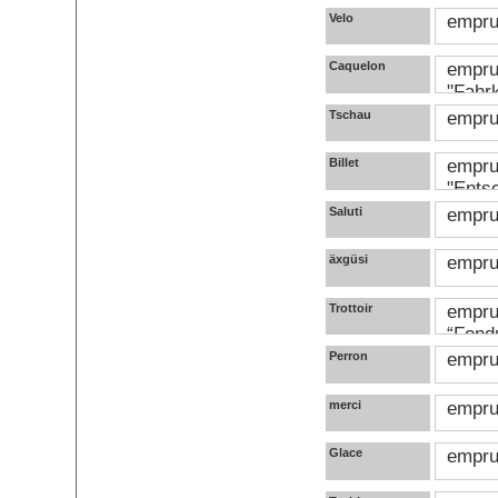
Velo
empru
Caquelon
empru
"Fahrk
Tschau
empru
Billet
empru
"Entsc
Saluti
empru
äxgüsi
empru
Trottoir
emprun
“Fond
Perron
emprun
merci
emprun
Glace
emprun