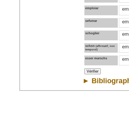
emploiar
emp
sefutrar
emp
schoglier
emp
schon
emp
(affirmatif, non
temporel)
esser marschs
emp
►
Bibliograp