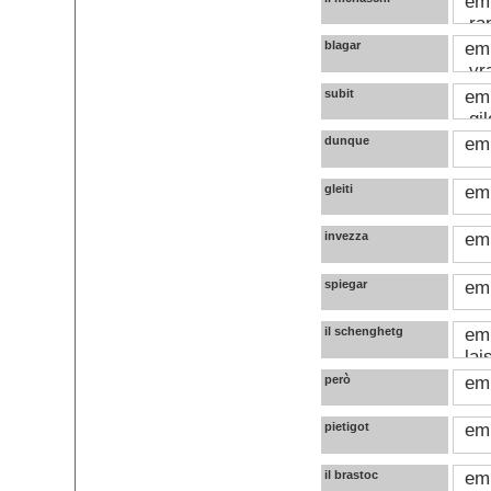
emp
‚ra
blagar
emp
‚vr
subit
emp
‚gi
dunque
emp
gleiti
emp
invezza
emp
spiegar
emp
il schenghetg
emp
lai
però
emp
pietigot
emp
il brastoc
emp