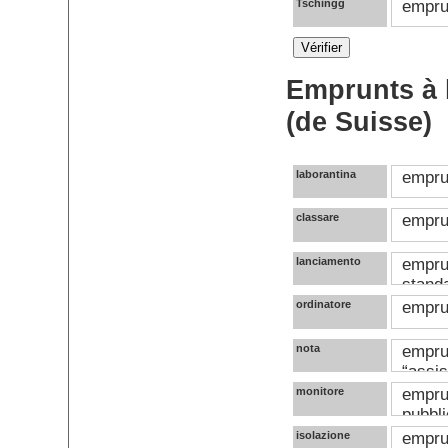
Tschingg
emprun
Emprunts à l
(de Suisse)
laborantina
empru
classare
emprun
lanciamento
emprun
standa
ordinatore
emprun
nota
emprun
“assis
monitore
emprun
pubblic
isolazione
emprun