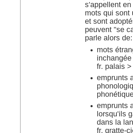
s'appellent en 
mots qui sont 
et sont adopt
peuvent "se ca
parle alors de:
mots étrang
inchangée 
fr. palais 
emprunts a
phonologiqu
phonétiquem
emprunts a
lorsqu'ils 
dans la la
fr. gratte-ci